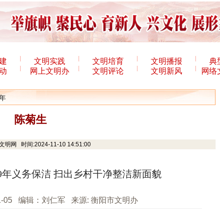
建
文明实践
文明培育
文明播报
典
动
网上文明办
文明评论
文明新风
网络
4年
陈菊生
网 时间:2024-11-10 14:51:00
9年义务保洁 扫出乡村干净整洁新面貌
1-05 编辑：刘仁军 来源: 衡阳市文明办