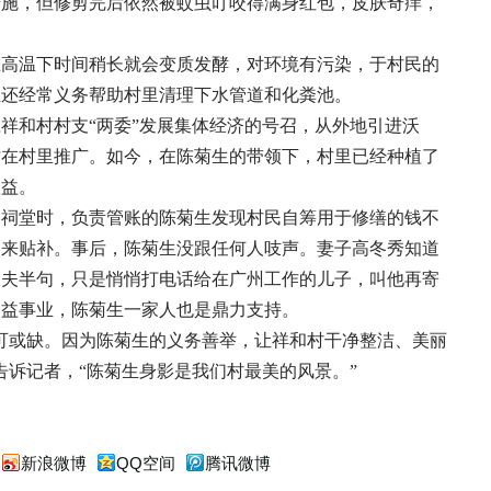
措施，但修剪完后依然被蚊虫叮咬得满身红包，皮肤奇痒，
在高温下时间稍长就会变质发酵，对环境有污染，于村民的
生还经常义务帮助村里清理下水管道和化粪池。
祥和村村支“两委”发展集体经济的号召，从外地引进沃
才在村里推广。如今，在陈菊生的带领下，村里已经种植了
收益。
建祠堂时，负责管账的陈菊生发现村民自筹用于修缮的钱不
出来贴补。事后，陈菊生没跟任何人吱声。妻子高冬秀知道
丈夫半句，只是悄悄打电话给在广州工作的儿子，叫他再寄
公益事业，陈菊生一家人也是鼎力支持。
可或缺。因为陈菊生的义务善举，让祥和村干净整洁、美丽
告诉记者，“陈菊生身影是我们村最美的风景。”
新浪微博
QQ空间
腾讯微博