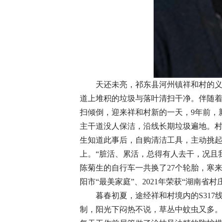
天还未亮，祁东县河州镇祥和村的
道上堆积的垃圾与落叶清扫干净。伴随着
扫倾倒，迎来祥和村新的一天，9年前，
主干道没人保洁，沿线长期垃圾遍地。村
生知道此事后，自购清洁工具，主动挑
上。“脏活、累活，总得有人去干，况且
陈菊生的自行车一共换了27个轮胎，寒
阳市“最美家庭”、2021年荣获“湖南省
暮春初夏，途经祥和村境内的S31
制，阳光下闷热不说，草丛中蚊虫又多