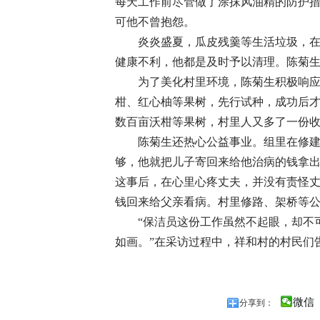
每天工作前尽管做了涂抹风油精的防护
可他不曾抱怨。
炎炎盛夏，瓜皮残羹等生活垃圾，
健康不利，他都是及时予以清理。陈菊
为了美化村里环境，陈菊生积极响应
柑、红心柚等果树，先行试种，成功后
数百亩沃柑等果树，村里人又多了一份
陈菊生还热心公益事业。组里在修
够，他就把儿子寄回来给他治病的钱拿
这事后，在心里心疼丈夫，并没有责怪
钱回来给父亲看病。村里修路、架桥等
“保洁员这份工作虽然不起眼，却不
如画。”在采访过程中，祥和村的村民们
微信
分享到：