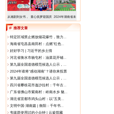
从湘剧到女书，
童心筑梦迎国庆
2024年湖南省未
推荐文章
特定区域禁止燃放烟花爆竹，致力...
海南省屯昌县南田村：点燃“红色...
好好学习 | 习近平的乡土情
河北省衡水市杨屯村：油菜花开铺...
第九届全国道德模范候选人公示，...
2024年谁将“感动湖南”？请你来投票
第九届全国道德模范候选人公示，...
四川省攀枝花市迤沙拉村：千年古...
广东省佛山市紫南村：岭南水乡 魅...
湖北省宜都市鸡头山村：以“五美...
文明中国·湖南篇 | 衡阳：千年书...
韦拔群使用过的小台钟 | 云鉴馆藏