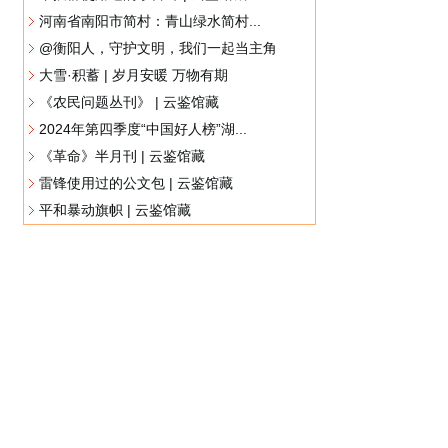
河南省南阳市简村：青山绿水简村...
@衡阳人，守护文明，我们一起当主角
大雪·积蓄 | 岁月安暖 万物有期
《农民问题丛刊》 | 云鉴馆藏
2024年第四季度“中国好人榜”湖...
《革命》半月刊 | 云鉴馆藏
雷锋使用过的公文包 | 云鉴馆藏
平和暴动旗帜 | 云鉴馆藏