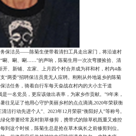
义务保洁员——陈菊生便带着清扫工具走出家门，将沿途村
“唰、唰、唰……”的声响，陈菊生用一次次弯腰捡拾、清
新开、新铺、左家、上月四个村合并成为祥和村，村内4条
支“两委”招聘保洁员竟无人应聘。刚刚从外地返乡的陈菊
起保洁任务，骑着自行车每天奋战在村内的大小主干道
我是一名党员，更应该做出表率，为家乡作贡献。”9年来，
来暑往见证了他用心守护美丽乡村的点点滴滴,
2020年荣获衡
村庄清洁行动先进个人”
、2023年12月荣获“
衡阳好人
”等称号。
7线绿化带要经常及时割草修剪，携带式的除草机既重又难控
。每到这个时候，陈菊生总是抢在草木疯长之前修剪到位。