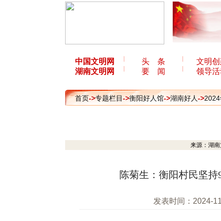
中国文明网
头 条
文明创
湖南文明网
要 闻
领导活
首页
->
专题栏目
->
衡阳好人馆
->
湖南好人
->
202
来源：湖南文明
陈菊生：衡阳村民坚持
发表时间：2024-1