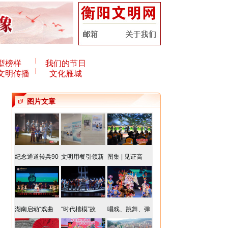
型榜样
我们的节日
文明传播
文化雁城
图片文章
纪念通道转兵90
文明用餐引领新
图集 | 见证高
湖南启动“戏曲
“时代楷模”故
唱戏、跳舞、弹